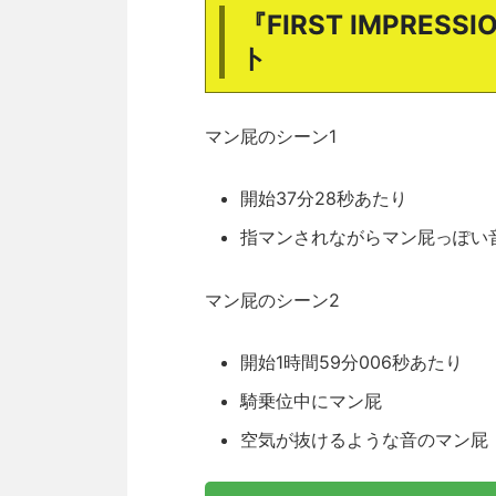
『FIRST IMPRES
ト
マン屁のシーン1
開始37分28秒あたり
指マンされながらマン屁っぽい
マン屁のシーン2
開始1時間59分006秒あたり
騎乗位中にマン屁
空気が抜けるような音のマン屁