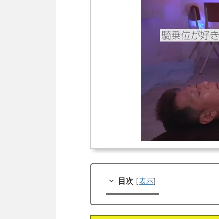
目次
[
表示
]