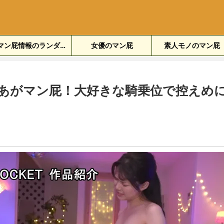
マン屁情報のランダム表示
女優のマン屁
素人モノのマン屁
あがマン屁！大好きな騎乗位で控えめ